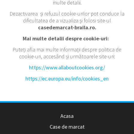
multe detalii.
Dezactivarea și refuzul cookie-urilor pot conduce la
dificultatea de a vizualiza și folosi site-ul
casedemarcat-braila.ro.
Mai multe detalii despre cookie-uri:
Puteți afla mai multe informații despre politica de
cookie-uri, accesând și următoarele site-uri:
https://www.allaboutcookies.org/
https://ec.europa.eu/info/cookies_en
Acasa
Case de marcat