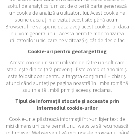
softul de analytics furnizat de o terță parte generează
un cookie de analiză a utilizatorului. Acest cookie ne
spune daca ați mai vizitat acest site până acum.
Browserul ne va spune daca aveți acest cookie, iar daca
nu, vom genera unul. Acesta permite monitorizarea
utilizatorilor unici care ne vizitează și cât de des o fac.
Cookie-uri pentru geotargetting
Aceste cookie-uri sunt utilizate de către un soft care
stabilește din ce țară proveniți. Este complet anonim și
este folosit doar pentru a targeta conținutul – chiar și
atunci când sunteți pe pagina noastră în limba română
sau în altă limbă primiți aceeași reclama.
Tipul de informații stocate și accesate prin
intermediul cookie-urilor
Cookie-urile păstrează informații într-un fișier text de
mici dimensiuni care permit unui website să recunoască
un browser. Webserverul vă recunoaște browserul până