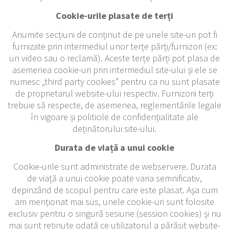
Cookie-urile plasate de terți
Anumite secțiuni de conținut de pe unele site-uri pot fi
furnizate prin intermediul unor terțe părți/furnizori (ex:
un video sau o reclamă). Aceste terțe părți pot plasa de
asemenea cookie-uri prin intermediul site-ului și ele se
numesc „third party cookies” pentru ca nu sunt plasate
de proprietarul website-ului respectiv. Furnizorii terți
trebuie să respecte, de asemenea, reglementările legale
în vigoare și politicile de confidențialitate ale
deținătorului site-ului.
Durata de viață a unui cookie
Cookie-urile sunt administrate de webservere. Durata
de viață a unui cookie poate varia semnificativ,
depinzând de scopul pentru care este plasat. Așa cum
am menționat mai sus, unele cookie-uri sunt folosite
exclusiv pentru o singură sesiune (session cookies) și nu
mai sunt reținute odată ce utilizatorul a părăsit website-