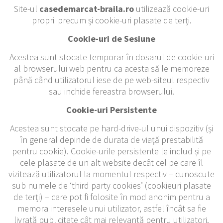
Site-ul
casedemarcat-braila.ro
utilizează cookie-uri
proprii precum și cookie-uri plasate de terți.
Cookie-uri de Sesiune
Acestea sunt stocate temporar în dosarul de cookie-uri
al browserului web pentru ca acesta să le memoreze
până când utilizatorul iese de pe web-siteul respectiv
sau inchide fereastra browserului.
Cookie-uri Persistente
Acestea sunt stocate pe hard-drive-ul unui dispozitiv (și
în general depinde de durata de viață prestabilită
pentru cookie). Cookie-urile persistente le includ și pe
cele plasate de un alt website decât cel pe care îl
vizitează utilizatorul la momentul respectiv – cunoscute
sub numele de ‘third party cookies’ (cookieuri plasate
de terți) – care pot fi folosite în mod anonim pentru a
memora interesele unui utilizator, astfel încât sa fie
livrată publicitate cât mai relevantă pentru utilizatori.