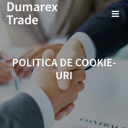
Dumarex
Sari
la
Trade
conținut
POLITICA DE COOKIE-
URI