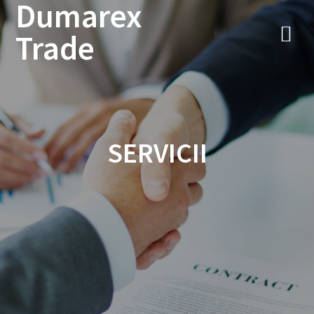
Dumarex
Sari
la
Trade
conținut
SERVICII