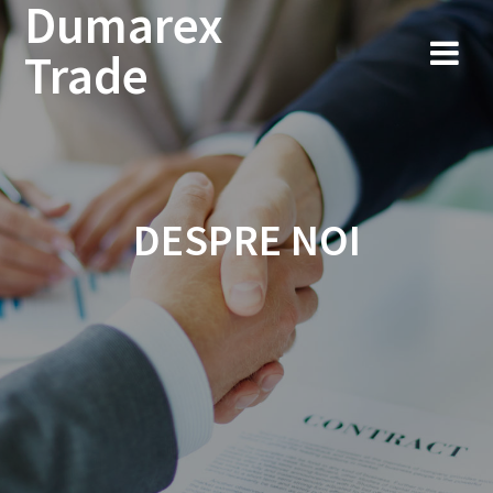
Dumarex
Sari
la
Trade
conținut
DESPRE NOI